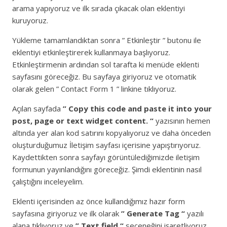
arama yapıyoruz ve ilk sırada çıkacak olan eklentiyi
kuruyoruz.
Yükleme tamamlandıktan sonra ” Etkinleştir ” butonu ile
eklentiyi etkinleştirerek kullanmaya başlıyoruz.
Etkinleştirmenin ardından sol tarafta ki menüde eklenti
sayfasını göreceğiz. Bu sayfaya giriyoruz ve otomatik
olarak gelen ” Contact Form 1 ” linkine tıklıyoruz.
Açılan sayfada
” Copy this code and paste it into your
post, page or text widget content. “
yazısının hemen
altında yer alan kod satırını kopyalıyoruz ve daha önceden
oluşturduğumuz İletişim sayfası içerisine yapıştırıyoruz.
Kaydettikten sonra sayfayı görüntülediğimizde iletişim
formunun yayınlandığını göreceğiz. Şimdi eklentinin nasıl
çalıştığını inceleyelim.
Eklenti içerisinden az önce kullandığımız hazır form
sayfasına giriyoruz ve ilk olarak
” Generate Tag “
yazılı
alana tıklıyoruz ve
” Text field “
seçeneğini işaretliyoruz.