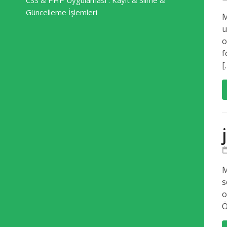
CSS & PHP Uygulaması : Kayıt & Silme &
Güncelleme İşlemleri
M
u
o
f
[
M
s
o
Ö