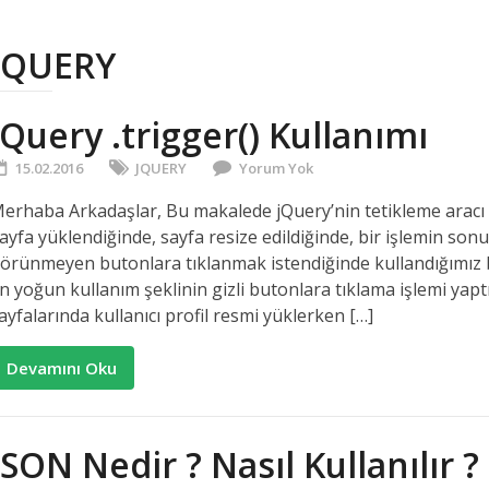
JQUERY
jQuery .trigger() Kullanımı
15.02.2016
JQUERY
Yorum Yok
erhaba Arkadaşlar, Bu makalede jQuery’nin tetikleme aracı ola
ayfa yüklendiğinde, sayfa resize edildiğinde, bir işlemin so
örünmeyen butonlara tıklanmak istendiğinde kullandığımız bi
n yoğun kullanım şeklinin gizli butonlara tıklama işlemi 
ayfalarında kullanıcı profil resmi yüklerken […]
Devamını Oku
JSON Nedir ? Nasıl Kullanılır ?