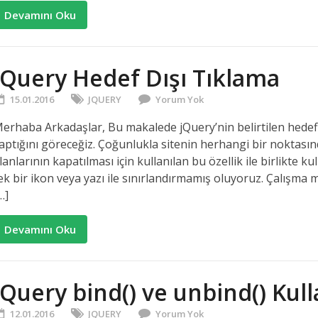
Devamını Oku
jQuery Hedef Dışı Tıklama
15.01.2016
JQUERY
Yorum Yok
erhaba Arkadaşlar, Bu makalede jQuery’nin belirtilen hedefle
aptığını göreceğiz. Çoğunlukla sitenin herhangi bir noktasınd
lanlarının kapatılması için kullanılan bu özellik ile birlikte 
ek bir ikon veya yazı ile sınırlandırmamış oluyoruz. Çalışma m
…]
Devamını Oku
jQuery bind() ve unbind() Kul
12.01.2016
JQUERY
Yorum Yok