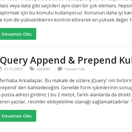
lass veya data gibi seçicileri aynı olan bir çok elemanı, heps
aptırmak için bu komutu kullanıyoruz. Konunun daha iyi kav
e tüm div yüksekliklerini kontrol ettirerek en yüksek değer h
Devamını Oku
jQuery Append & Prepend Ku
07.11.2013
JQUERY
Yorum Yok
erhaba Arkadaşlar, Bu makale de sizlere jQuery’ nin birbir
repend’ den bahsedeceğim. Genelde form işlemlerinin sonuçlar
-posta adresi girdiniz ) bu 2 metot, farklı alanlarda da direkt
eren yazılar, resimler ekleyebilme olanağı sağlamaktadırlar. 
Devamını Oku