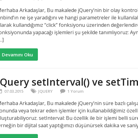
erhaba Arkadaşlar, Bu makalede jQuery’nin bir olay kontrol 
nbind’ın ne işe yaradığını ve hangi parametreler ile kullanıl
larak kullandığımız “click” fonksiyonu üzerinden değerlendirebi
onksiyonunda yapacağı işlemleri şu şekilde tanımlıyoruz: Ayn
…]
Devamını Oku
jQuery setInterval() ve setTi
07.03.2015
JQUERY
1 Yorum
erhaba Arkadaşlar, Bu makalede jQuery’nin süre bazlı çalışan
onunda veya tekrar eden işlemler için kullanabildiğimiz özell
luşturabiliyoruz. setInterval: Bu özellik ile bir işlemi belli sü
rneğin bir dijital saat yaptığımızı düşünürsek dakika ve saniye