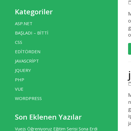
Kategoriler
M
o
ASP.NET
g
BAŞLADI – BİTTİ
o
CSS
EDİTÖRDEN
JAVASCRİPT
JQUERY
PHP
VUE
M
WORDPRESS
n
g
Son Eklenen Yazılar
i
j
Vuejs Öğreniyoruz Eğitim Serisi Sona Erdi