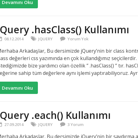
Devamını Oku
jQuery .hasClass() Kullanımı
08.12.2014
JQUERY
Yorum Yok
erhaba Arkadaşlar, Bu dersimizde jQuery’nin bir class kontro
lass değerleri css yazımında en çok kullandığımız seçicilerdir.
stediğimizde bize yardımcı olan özellik ” .hasClass() ” tır. has
eğerine sahip tüm değerlere aynı işlemi yaptırabiliyoruz. Ay
Devamını Oku
jQuery .each() Kullanımı
27.09.2014
JQUERY
3 Yorum
erhaba Arkadaşlar, Bu dersimizde jQuery’nin bir saydırma a