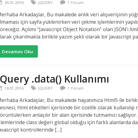
26.01.2016
JQUERY
1 Yorum
erhaba Arkadaşlar, Bu makalede anlık veri alışverişinin yoğ
lmaması için sayfa yüklenirken veri çekme işlemlerinin yapıldı
öreceğiz. Açılımı “Javascript Object Notation” olan JSON’ı Xml’
larak çıkarılmakla birlikte yazım şekli olarak bir javascript p
Devamını Oku
jQuery .data() Kullanımı
18.01.2016
JQUERY
1 Yorum
erhaba Arkadaşlar, Bu makalede hayatımıza Html5 ile birlik
esnesi, html etiketleri içerisinde bir özellik olarak kullanılıp
örüntülerken anlaşılır bir alan içerisinde tutmamızı sağlıyor
şlemlerinde class değeri global olduğu için farklı alanlarda d
avascript kontrollerinde […]